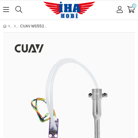
0
CUAV MS5525 V5 X7 Pixhack Pixhawk Dijital Hava Hızı Sensörü