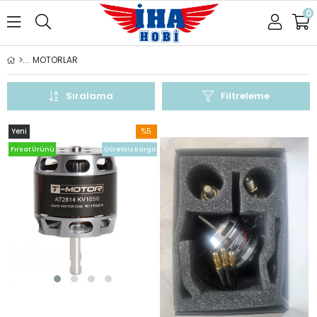
0
MOTORLAR
Sıralama
Filtreleme
Yeni
%5
Ürün
İndirim
Fırsat Ürünü
Ücretsiz Kargo
%5İndirim