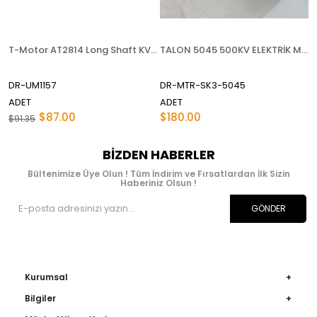
T-Motor AT2814 Long Shaft KV1050
TALON 5045 500KV ELEKTRİK MOTORU
DR-UM1157
DR-MTR-SK3-5045
ADET
ADET
$87.00
$180.00
$91.35
BIZDEN HABERLER
Bültenimize Üye Olun ! Tüm İndirim ve Fırsatlardan İlk Sizin
Haberiniz Olsun !
GÖNDER
Kurumsal
Bilgiler