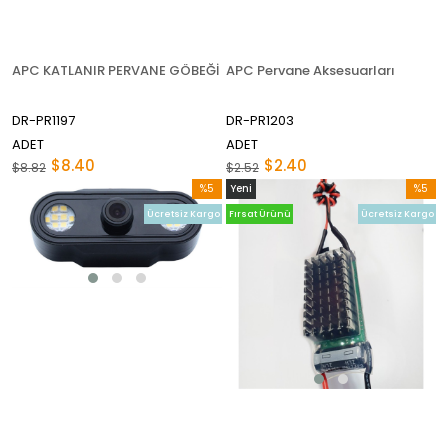
APC KATLANIR PERVANE GÖBEĞİ
APC Pervane Aksesuarları
DR-PR1197
DR-PR1203
ADET
ADET
$8.40
$2.40
$8.82
$2.52
%5
Yeni
%5
İndirim
Ürün
İndirim
Ücretsiz Kargo
Fırsat Ürünü
Ücretsiz Kargo
%5İndirim
%5İndir