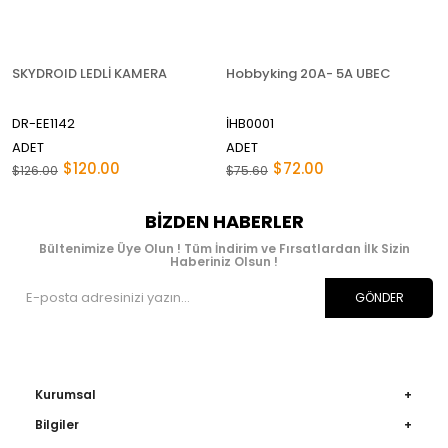
SKYDROID LEDLİ KAMERA
Hobbyking 20A- 5A UBEC
DR-EE1142
İHB0001
ADET
ADET
$120.00
$72.00
$126.00
$75.60
BIZDEN HABERLER
Bültenimize Üye Olun ! Tüm İndirim ve Fırsatlardan İlk Sizin
Haberiniz Olsun !
GÖNDER
Kurumsal
Bilgiler