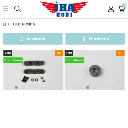
0
ELEKTRONİK & YAPI MALZEMELERİ
Sıralama
Filtreleme
Yeni
%5
Yeni
%5
Ürün
İndirim
Ürün
İndirim
Fırsat Ürünü
Fırsat Ürünü
%5İndirim
%5İndir