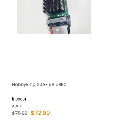
Hobbyking 20A- 5A UBEC
İHB0001
ADET
$72.00
$75.60