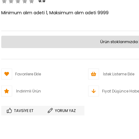
0.0
Minimum alım adeti 1, Maksimum alım adeti 9999
Ürün stoklarımızda 
Favorilere Ekle
İstek Listeme Ekle
İndirimli Ürün
Fiyat Düşünce Habe
TAVSIYE ET
YORUM YAZ