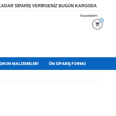
 KADAR SİPARİŞ VERİRSENİZ BUGÜN KARGOD
A
Favorilerim
0
 DRON MALZEMELERİ
ÖN SIPARIŞ FORMU