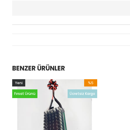
BENZER ÜRÜNLER
%5
Yeni
İndirim
Ürün
Fırsat Ürünü
Ücretsiz Kargo
%5İndirim