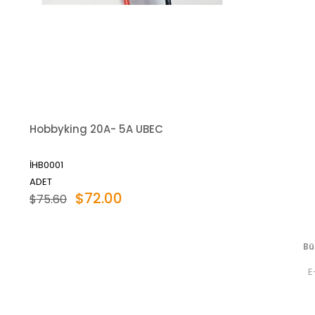
Hobbyking 20A- 5A UBEC
İHB0001
ADET
$72.00
$75.60
Bü