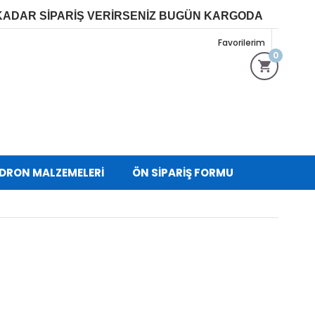
 KADAR SİPARİŞ VERİRSENİZ BUGÜN KARGOD
A
Favorilerim
0
 DRON MALZEMELERİ
ÖN SIPARIŞ FORMU