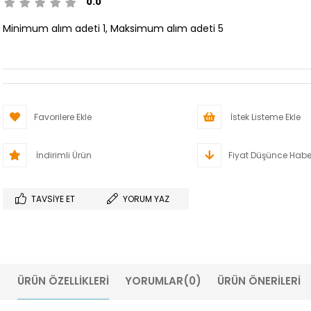
0.0
Minimum alım adeti 1, Maksimum alım adeti 5
Favorilere Ekle
İstek Listeme Ekle
İndirimli Ürün
Fiyat Düşünce Habe
TAVSIYE ET
YORUM YAZ
ÜRÜN ÖZELLIKLERI
YORUMLAR
(0)
ÜRÜN ÖNERILERI