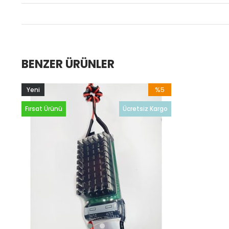
BENZER ÜRÜNLER
%5
Yeni
İndirim
Ürün
Fırsat Ürünü
Ücretsiz Kargo
%5İndirim