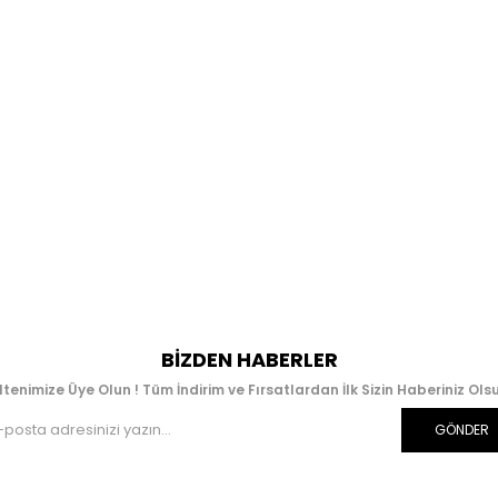
BIZDEN HABERLER
ltenimize Üye Olun ! Tüm İndirim ve Fırsatlardan İlk Sizin Haberiniz Olsu
GÖNDER