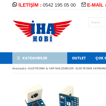
:
İLETİŞİM
0542 195 05 00
E-MAİL
KATEGORİLER
OUTLET
ÇOK 
Anasayfa
>
ELEKTRONİK & YAPI MALZEMELERİ
>
ELEKTRONİK EKİPMAN