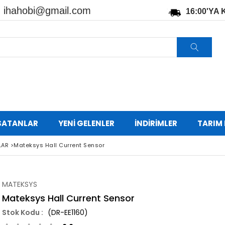
:
ihahobi@gmail.com
16:00'YA
SATANLAR
YENİ GELENLER
İNDİRİMLER
TARIM
LAR
>
Mateksys Hall Current Sensor
MATEKSYS
Mateksys Hall Current Sensor
(DR-EE1160)