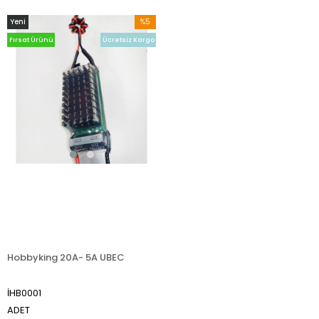
Yeni
%5
Ürün
İndirim
Fırsat Ürünü
Ücretsiz Kargo
%5İndirim
Hobbyking 20A- 5A UBEC
İHB0001
ADET