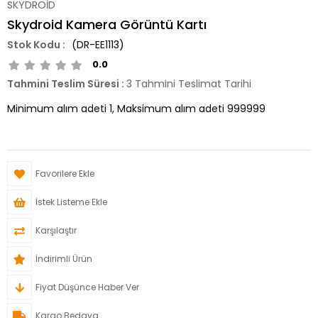
SKYDROİD
Skydroid Kamera Görüntü Kartı
(DR-EE1113)
0.0
Tahmini Teslim Süresi
:
3 Tahmini Teslimat Tarihi
Minimum alım adeti 1, Maksimum alım adeti 999999
Favorilere Ekle
İstek Listeme Ekle
Karşılaştır
İndirimli Ürün
Fiyat Düşünce Haber Ver
Kargo Bedava