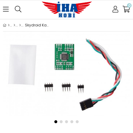
0
Skydroid Kamera Görüntü Kartı