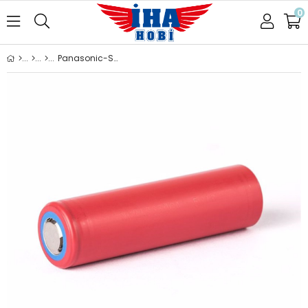
0
Panasonic-Sanyo NCR18650GA - 3500 mAh Li-ion Pil -10A