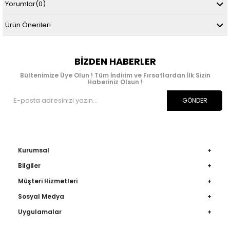
Yorumlar
(0)
Ürün Önerileri
BIZDEN HABERLER
Bültenimize Üye Olun ! Tüm İndirim ve Fırsatlardan İlk Sizin
Haberiniz Olsun !
GÖNDER
Kurumsal
Bilgiler
Müşteri Hizmetleri
Sosyal Medya
Uygulamalar