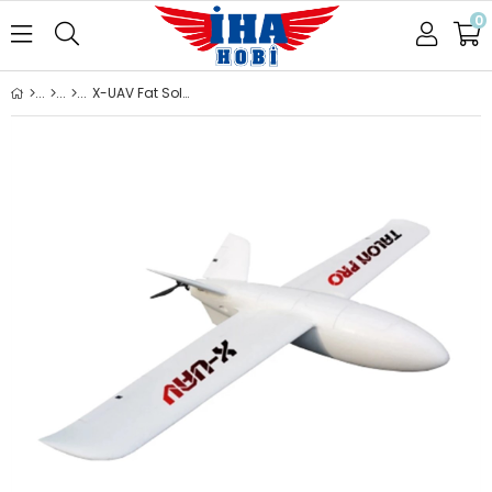
0
X-UAV Fat Soldier (New Mini Talon) EPO FPV 1350mm Uçak Gövde Kiti